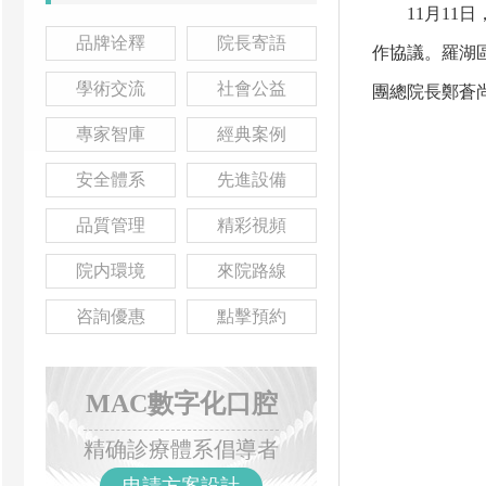
11月11日
品牌诠釋
院長寄語
作協議。羅湖
學術交流
社會公益
團總院長鄭蒼
專家智庫
經典案例
安全體系
先進設備
品質管理
精彩視頻
院内環境
來院路線
咨詢優惠
點擊預約
MAC數字化口腔
精确診療體系倡導者