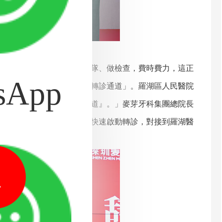
合性大醫院重新掛號、排隊、做檢查，費時費力，這正
sApp
據介紹，聯盟將建立「雙向轉診通道」。羅湖區人民醫院
共用。「這是一個『綠色通道』。」麥芽牙科集團總院長
，我們可以通過聯盟機制，快速啟動轉診，對接到羅湖醫
1