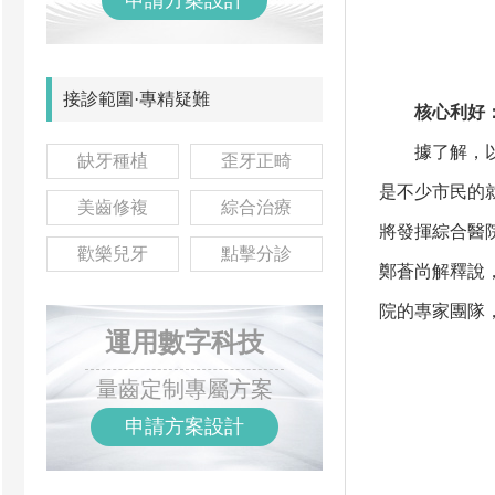
申請方案設計
接診範圍·專精疑難
核心利好：
據了解，以前
缺牙種植
歪牙正畸
是不少市民的
美齒修複
綜合治療
將發揮綜合醫
歡樂兒牙
點擊分診
鄭蒼尚解釋說
院的專家團隊
運用數字科技
量齒定制專屬方案
申請方案設計