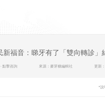
民新福音：睇牙有了「雙向轉診」
· 點擊咨詢
來源：麥芽糖編輯社
更新：20
*