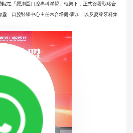
醫院在「羅湖區口腔專科聯盟」框架下，正式簽署戰略合
偉靈、口腔醫學中心主任木合塔爾·霍加，以及麥芽牙科集