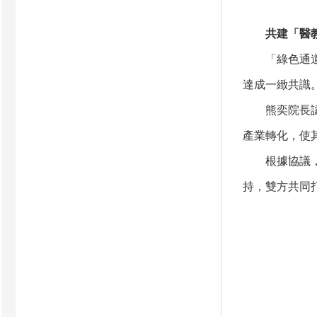
共建「醫教
「綠色通道」
達成一緻共識
熊奕院長認為
產業轉化，使
根據協議，深
持，雙方共同