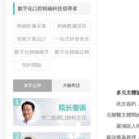
數字化口腔精确科技倡導者
精确影像采集
精确數據提取
智能方案設計
一站式研發智造
數字化精确種牙
數字化精确正畸
預約體驗
麥芽品牌
大咖寄語
多元主體協
此次簽約，是
元辦醫主體間
羅湖區人民醫
級診療為路徑