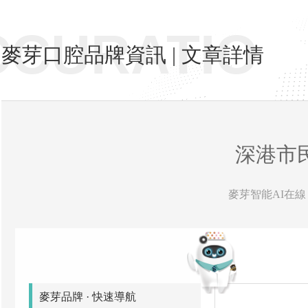
CCURATIO
麥芽口腔品牌資訊 | 文章詳情
深港市
麥芽智能AI在線 
麥芽品牌 · 快速導航